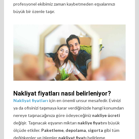
profesyonel ekibimiz zaman kaybetmeden eşyalarınızı
büyük bir özenle taşır.
Nakliyat fiyatları nasıl belirleniyor?
Nakliyat fiyatları
için en önemli unsur mesafedir. Evinizi
ya da ofisinizi taşımaya karar verdiğinizde hangi konumdan
nereye taşınacağınıza göre ödeyeceğiniz
nakliye ücreti
değişir. Taşınacak eşyanın miktarı
nakliye fiyatı
nı büyük
ölçüde etkiler.
Paketleme
,
depolama
,
sigorta
gibi tüm
değişkenler ve işlemler
nakliyat fiyatı
belirleme