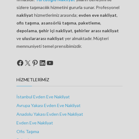
sizlere taşımacılık hizmetini gururla sunar. Profesyonel
nakliyat
hizmetlerimiz arasında;
evden eve nakliyat
,
ofis taşıma
,
asansörlü taşıma
,
paketleme
,
depolama
,
şehir içi nakliyat
,
şehirler arası nakliyat
ve
uluslararası nakliyat
yer almaktadır. Müşteri
memnuniyeti temel prensibimizdir.
Facebook
X
Pinterest
LinkedIn
YouTube
HIZMETLERIMIZ
İstanbul Evden Eve Nakliyat
Avrupa Yakası Evden Eve Nakliyat
Anadolu Yakası Evden Eve Nakliyat
Evden Eve Nakliyat
Ofis Taşıma