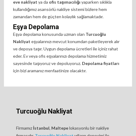
eve nakliyat
ya da
ofis taşımacılığı
yaparken sıklıkla
kullandığımız asansörlü nakliye sistemi bizlere hem
zamandan hem de güçten kolaylık sağlamaktadır.
Eşya Depolama
Eşya depolama konusunda uzman olan
Turcuoğlu
Nakliyat
eşyalarınızı mevcut konumdan paketleyerek alır
ve depoya taşır. Uygun depolama ücretleri ile içiniz rahat
eder. Ev veya ofis eşyalarınızı depolama hizmetimiz
sayesinde taşıyoruz ve depoluyoruz.
Depolama fiyatları
için bizi aramanız menfaatinize olacaktır.
Turcuoğlu Nakliyat
Firmamız
İstanbul
,
Maltepe
lokasyonlu bir nakliye
firmasıdır.
Turcuoğlu Nakliyat
yılların deneyimi ile