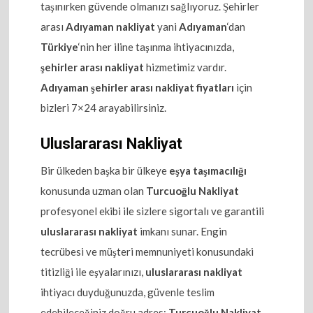
taşınırken güvende olmanızı sağlıyoruz. Şehirler
arası
Adıyaman nakliyat
yani
Adıyaman
‘dan
Türkiye
‘nin her iline taşınma ihtiyacınızda,
şehirler arası nakliyat
hizmetimiz vardır.
Adıyaman şehirler arası nakliyat fiyatları
için
bizleri 7×24 arayabilirsiniz.
Uluslararası Nakliyat
Bir ülkeden başka bir ülkeye
eşya taşımacılığı
konusunda uzman olan
Turcuoğlu Nakliyat
profesyonel ekibi ile sizlere sigortalı ve garantili
uluslararası nakliyat
imkanı sunar. Engin
tecrübesi ve müşteri memnuniyeti konusundaki
titizliği ile eşyalarınızı,
uluslararası nakliyat
ihtiyacı duyduğunuzda, güvenle teslim
edebileceğiniz doğru adres;
Turcuoğlu Nakliyat
.