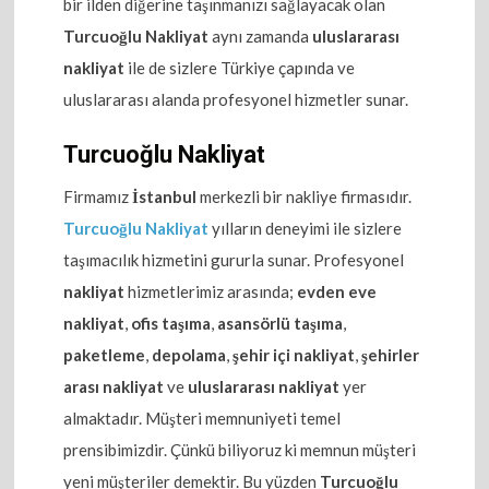
bir ilden diğerine taşınmanızı sağlayacak olan
Turcuoğlu Nakliyat
aynı zamanda
uluslararası
nakliyat
ile de sizlere Türkiye çapında ve
uluslararası alanda profesyonel hizmetler sunar.
Turcuoğlu Nakliyat
Firmamız
İstanbul
merkezli bir nakliye firmasıdır.
Turcuoğlu Nakliyat
yılların deneyimi ile sizlere
taşımacılık hizmetini gururla sunar. Profesyonel
nakliyat
hizmetlerimiz arasında;
evden eve
nakliyat
,
ofis taşıma
,
asansörlü taşıma
,
paketleme
,
depolama
,
şehir içi nakliyat
,
şehirler
arası nakliyat
ve
uluslararası nakliyat
yer
almaktadır. Müşteri memnuniyeti temel
prensibimizdir. Çünkü biliyoruz ki memnun müşteri
yeni müşteriler demektir. Bu yüzden
Turcuoğlu