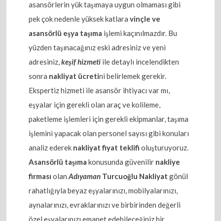
asansörlerin yük taşımaya uygun olmaması gibi
pek çok nedenle yüksek katlara
vinçle ve
asansörlü eşya taşıma
işlemi kaçınılmazdır. Bu
yüzden taşınacağınız eski adresiniz ve yeni
adresiniz,
keşif hizmeti
ile detaylı incelendikten
sonra
nakliyat ücreti
ni belirlemek gerekir.
Ekspertiz hizmeti ile asansör ihtiyacı var mı,
eşyalar için gerekli olan araç ve kolileme,
paketleme işlemleri için gerekli ekipmanlar, taşıma
işlemini yapacak olan personel sayısı gibi konuları
analiz ederek
nakliyat fiyat teklifi
oluşturuyoruz.
Asansörlü taşıma
konusunda güvenilir
nakliye
firması
olan
Adıyaman
Turcuoğlu Nakliyat
gönül
rahatlığıyla beyaz eşyalarınızı, mobilyalarınızı,
aynalarınızı, evraklarınızı ve birbirinden değerli
özel eşyalarınızı emanet edebileceğiniz bir