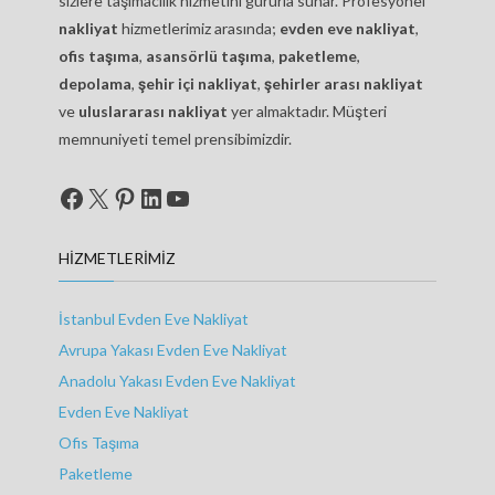
sizlere taşımacılık hizmetini gururla sunar. Profesyonel
nakliyat
hizmetlerimiz arasında;
evden eve nakliyat
,
ofis taşıma
,
asansörlü taşıma
,
paketleme
,
depolama
,
şehir içi nakliyat
,
şehirler arası nakliyat
ve
uluslararası nakliyat
yer almaktadır. Müşteri
memnuniyeti temel prensibimizdir.
Facebook
X
Pinterest
LinkedIn
YouTube
HIZMETLERIMIZ
İstanbul Evden Eve Nakliyat
Avrupa Yakası Evden Eve Nakliyat
Anadolu Yakası Evden Eve Nakliyat
Evden Eve Nakliyat
Ofis Taşıma
Paketleme