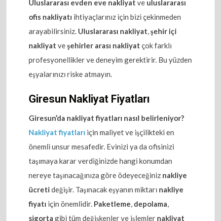
Uluslararası evden eve nakliyat
ve
uluslararası
ofis nakliyatı
ihtiyaçlarınız için bizi çekinmeden
arayabilirsiniz.
Uluslararası nakliyat
,
şehir içi
nakliyat
ve
şehirler arası nakliyat
çok farklı
profesyonellikler ve deneyim gerektirir. Bu yüzden
eşyalarınızı riske atmayın.
Giresun Nakliyat Fiyatları
Giresun’da nakliyat fiyatları nasıl belirleniyor?
Nakliyat fiyatları
için maliyet ve işçilikteki en
önemli unsur mesafedir. Evinizi ya da ofisinizi
taşımaya karar verdiğinizde hangi konumdan
nereye taşınacağınıza göre ödeyeceğiniz
nakliye
ücreti
değişir. Taşınacak eşyanın miktarı
nakliye
fiyatı
için önemlidir.
Paketleme
,
depolama
,
sigorta
gibi tüm değişkenler ve işlemler
nakliyat