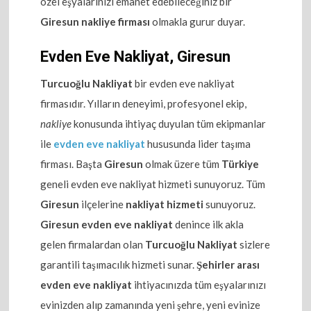
özel eşyalarınızı emanet edebileceğiniz bir
Giresun nakliye firması
olmakla gurur duyar.
Evden Eve Nakliyat, Giresun
Turcuoğlu Nakliyat
bir evden eve nakliyat
firmasıdır. Yılların deneyimi, profesyonel ekip,
nakliye
konusunda ihtiyaç duyulan tüm ekipmanlar
ile
evden eve nakliyat
hususunda lider taşıma
firması. Başta
Giresun
olmak üzere tüm
Türkiye
geneli evden eve nakliyat hizmeti sunuyoruz. Tüm
Giresun
ilçelerine
nakliyat hizmeti
sunuyoruz.
Giresun evden eve nakliyat
denince ilk akla
gelen firmalardan olan
Turcuoğlu Nakliyat
sizlere
garantili taşımacılık hizmeti sunar.
Şehirler arası
evden eve nakliyat
ihtiyacınızda tüm eşyalarınızı
evinizden alıp zamanında yeni şehre, yeni evinize