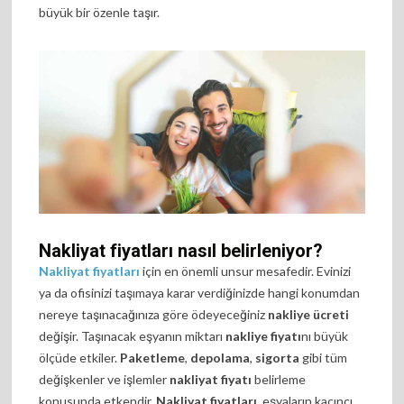
büyük bir özenle taşır.
Nakliyat fiyatları nasıl belirleniyor?
Nakliyat fiyatları
için en önemli unsur mesafedir. Evinizi
ya da ofisinizi taşımaya karar verdiğinizde hangi konumdan
nereye taşınacağınıza göre ödeyeceğiniz
nakliye ücreti
değişir. Taşınacak eşyanın miktarı
nakliye fiyatı
nı büyük
ölçüde etkiler.
Paketleme
,
depolama
,
sigorta
gibi tüm
değişkenler ve işlemler
nakliyat fiyatı
belirleme
konusunda etkendir.
Nakliyat fiyatları
, eşyaların kaçıncı