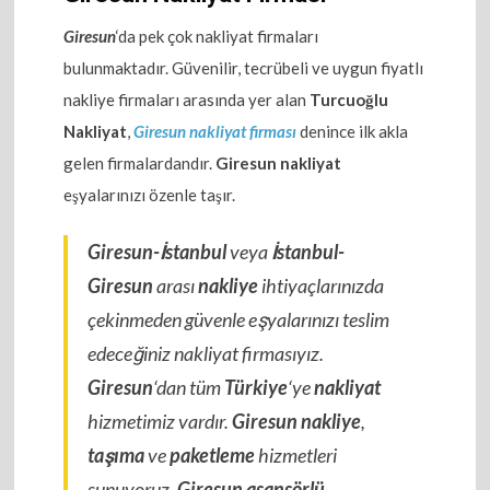
Giresun
‘da pek çok nakliyat firmaları
bulunmaktadır. Güvenilir, tecrübeli ve uygun fiyatlı
nakliye firmaları arasında yer alan
Turcuoğlu
Nakliyat
,
Giresun nakliyat firması
denince ilk akla
gelen firmalardandır.
Giresun nakliyat
eşyalarınızı özenle taşır.
Giresun-İstanbul
veya
İstanbul-
Giresun
arası
nakliye
ihtiyaçlarınızda
çekinmeden güvenle eşyalarınızı teslim
edeceğiniz nakliyat firmasıyız.
Giresun
‘dan tüm
Türkiye
‘ye
nakliyat
hizmetimiz vardır.
Giresun nakliye
,
taşıma
ve
paketleme
hizmetleri
sunuyoruz.
Giresun asansörlü