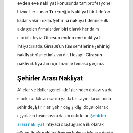
evden eve nakliyat
konusunda tam profesyonel
hizmetler sunan
Turcuoğlu Nakliyat
bir telefon
kadar yakınınızda.
Şehir içi nakliyat
denince ilk
akla gelen firmalardan biri olarak her daim
emrinizdeyiz.
Giresun evden eve nakliyat
ihtiyacınızda,
Giresun
‘un tüm semtlerine
şehir içi
nakliyat
hizmetimiz vardır. Hesaplı
Giresun
nakliyat fiyatları
için bizimle temasa geçiniz.
Şehirler Arası Nakliyat
Aileler ve kişiler genellikle işlerinden dolayı ya da
emekli olduktan sonra ya da bir tayin durumunda
şehir değiştirirler. Şehir değişikliği doğal olarak
eşyaların taşınmasını da zorunlu kılar.
Şehirler
arası nakliyat
ihtiyacı oluştuğunda ilk olarak
güvenilir bir
nakliye firması
bulmak için eşe dosta