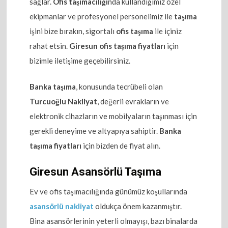
sağlar.
Ofis taşımacılığı
nda kullandığımız özel
ekipmanlar ve profesyonel personelimiz ile
taşıma
işini bize bırakın, sigortalı
ofis taşıma
ile içiniz
rahat etsin.
Giresun ofis taşıma fiyatları
için
bizimle iletişime geçebilirsiniz.
Banka taşıma
, konusunda tecrübeli olan
Turcuoğlu Nakliyat
, değerli evrakların ve
elektronik cihazların ve mobilyaların taşınması için
gerekli deneyime ve altyapıya sahiptir.
Banka
taşıma fiyatları
için bizden de fiyat alın.
Giresun Asansörlü Taşıma
Ev ve ofis taşımacılığında günümüz koşullarında
asansörlü nakliyat
oldukça önem kazanmıştır.
Bina asansörlerinin yeterli olmayışı, bazı binalarda