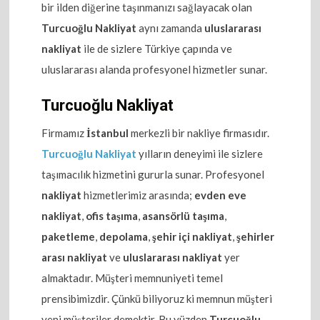
bir ilden diğerine taşınmanızı sağlayacak olan
Turcuoğlu Nakliyat
aynı zamanda
uluslararası
nakliyat
ile de sizlere Türkiye çapında ve
uluslararası alanda profesyonel hizmetler sunar.
Turcuoğlu Nakliyat
Firmamız
İstanbul
merkezli bir nakliye firmasıdır.
Turcuoğlu Nakliyat
yılların deneyimi ile sizlere
taşımacılık hizmetini gururla sunar. Profesyonel
nakliyat
hizmetlerimiz arasında;
evden eve
nakliyat
,
ofis taşıma
,
asansörlü taşıma
,
paketleme
,
depolama
,
şehir içi nakliyat
,
şehirler
arası nakliyat
ve
uluslararası nakliyat
yer
almaktadır. Müşteri memnuniyeti temel
prensibimizdir. Çünkü biliyoruz ki memnun müşteri
yeni müşteriler demektir. Bu yüzden
Turcuoğlu