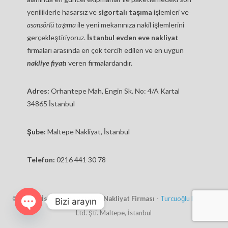
yeniliklerle hasarsız ve
sigortalı taşıma
işlemleri ve
asansörlü taşıma
ile yeni mekanınıza nakil işlemlerini
gerçekleştiriyoruz.
İstanbul evden eve nakliyat
firmaları arasında en çok tercih edilen ve en uygun
nakliye fiyatı
veren firmalardandır.
Adres:
Orhantepe Mah, Engin Sk. No: 4/A Kartal
34865 İstanbul
Şube:
Maltepe Nakliyat, İstanbul
Telefon:
0216 441 30 78
© 2025 -
İstanbul Evden Eve Nakliyat Firması
-
Turcuoğlu Nakliyat
Bizi arayın
Ltd. Şti. Maltepe, İstanbul
Open
chaty