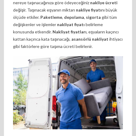
nereye taşınacağınıza göre ödeyeceğiniz
nakliye ücreti
değişir. Taşınacak eşyanın miktarı
nakliye fiyatı
nı büyük
ölçüde etkiler.
Paketleme
,
depolama
,
sigorta
gibi tüm
değişkenler ve işlemler
nakliyat fiyatı
belirleme
konusunda etkendir.
Nakliyat fiyatları
, eşyaların kaçıncı
kattan kaçınca kata taşınacağı,
asansörlü nakliyat
ihtiyacı
gibi faktörlere göre taşıma ücreti belirlenir.