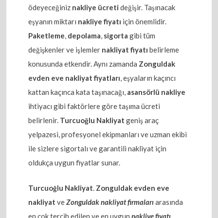
ödeyeceğiniz
nakliye ücreti
değişir. Taşınacak
eşyanın miktarı
nakliye fiyatı
için önemlidir.
Paketleme
,
depolama
,
sigorta
gibi tüm
değişkenler ve işlemler
nakliyat fiyatı
belirleme
konusunda etkendir. Aynı zamanda
Zonguldak
evden eve nakliyat fiyatları
, eşyaların kaçıncı
kattan kaçınca kata taşınacağı,
asansörlü nakliye
ihtiyacı gibi faktörlere göre taşıma ücreti
belirlenir.
Turcuoğlu Nakliyat
geniş araç
yelpazesi, profesyonel ekipmanları ve uzman ekibi
ile sizlere sigortalı ve garantili nakliyat için
oldukça uygun fiyatlar sunar.
Turcuoğlu Nakliyat
.
Zonguldak evden eve
nakliyat
ve
Zonguldak nakliyat firmaları
arasında
en çok tercih edilen ve en uygun
nakliye fiyatı