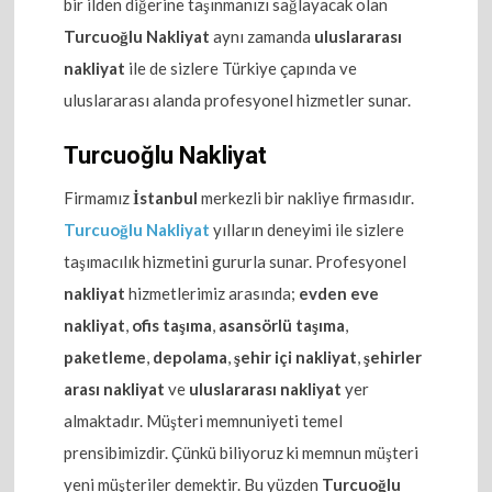
bir ilden diğerine taşınmanızı sağlayacak olan
Turcuoğlu Nakliyat
aynı zamanda
uluslararası
nakliyat
ile de sizlere Türkiye çapında ve
uluslararası alanda profesyonel hizmetler sunar.
Turcuoğlu Nakliyat
Firmamız
İstanbul
merkezli bir nakliye firmasıdır.
Turcuoğlu Nakliyat
yılların deneyimi ile sizlere
taşımacılık hizmetini gururla sunar. Profesyonel
nakliyat
hizmetlerimiz arasında;
evden eve
nakliyat
,
ofis taşıma
,
asansörlü taşıma
,
paketleme
,
depolama
,
şehir içi nakliyat
,
şehirler
arası nakliyat
ve
uluslararası nakliyat
yer
almaktadır. Müşteri memnuniyeti temel
prensibimizdir. Çünkü biliyoruz ki memnun müşteri
yeni müşteriler demektir. Bu yüzden
Turcuoğlu