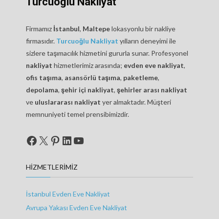
Turcuoğlu Nakliyat
Firmamız
İstanbul
,
Maltepe
lokasyonlu bir nakliye
firmasıdır.
Turcuoğlu Nakliyat
yılların deneyimi ile
sizlere taşımacılık hizmetini gururla sunar. Profesyonel
nakliyat
hizmetlerimiz arasında;
evden eve nakliyat
,
ofis taşıma
,
asansörlü taşıma
,
paketleme
,
depolama
,
şehir içi nakliyat
,
şehirler arası nakliyat
ve
uluslararası nakliyat
yer almaktadır. Müşteri
memnuniyeti temel prensibimizdir.
Facebook
X
Pinterest
LinkedIn
YouTube
HIZMETLERIMIZ
İstanbul Evden Eve Nakliyat
Avrupa Yakası Evden Eve Nakliyat