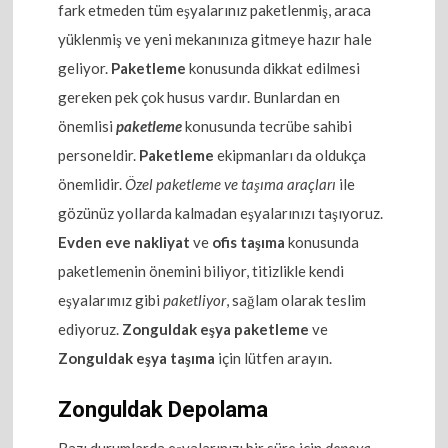
fark etmeden tüm eşyalarınız paketlenmiş, araca
yüklenmiş ve yeni mekanınıza gitmeye hazır hale
geliyor.
Paketleme
konusunda dikkat edilmesi
gereken pek çok husus vardır. Bunlardan en
önemlisi
paketleme
konusunda tecrübe sahibi
personeldir.
Paketleme
ekipmanları da oldukça
önemlidir.
Özel paketleme ve taşıma araçları
ile
gözünüz yollarda kalmadan eşyalarınızı taşıyoruz.
Evden eve nakliyat
ve
ofis taşıma
konusunda
paketlemenin önemini biliyor, titizlikle kendi
eşyalarımız gibi
paketliyor
, sağlam olarak teslim
ediyoruz.
Zonguldak eşya paketleme
ve
Zonguldak eşya taşıma
için lütfen arayın.
Zonguldak Depolama
Bazı durumlarda eşyalarınızı bir süre için
depoya