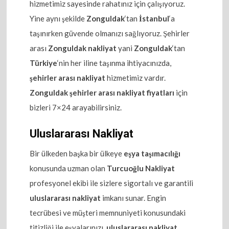
hizmetimiz sayesinde rahatınız için çalışıyoruz.
Yine aynı şekilde
Zonguldak
‘tan
İstanbul
‘a
taşınırken güvende olmanızı sağlıyoruz. Şehirler
arası
Zonguldak nakliyat
yani
Zonguldak
‘tan
Türkiye
‘nin her iline taşınma ihtiyacınızda,
şehirler arası nakliyat
hizmetimiz vardır.
Zonguldak şehirler arası nakliyat fiyatları
için
bizleri 7×24 arayabilirsiniz.
Uluslararası Nakliyat
Bir ülkeden başka bir ülkeye
eşya taşımacılığı
konusunda uzman olan
Turcuoğlu Nakliyat
profesyonel ekibi ile sizlere sigortalı ve garantili
uluslararası nakliyat
imkanı sunar. Engin
tecrübesi ve müşteri memnuniyeti konusundaki
titizliği ile eşyalarınızı,
uluslararası nakliyat