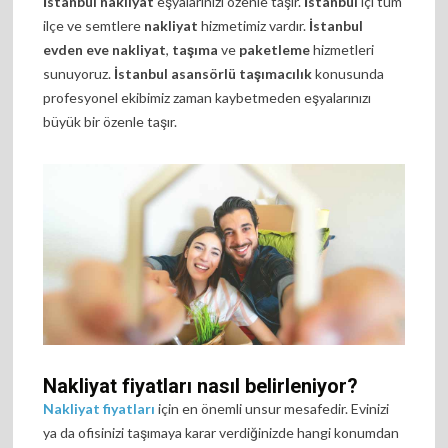
İstanbul nakliyat
eşyalarınızı özenle taşır.
İstanbul
içi tüm
ilçe ve semtlere
nakliyat
hizmetimiz vardır.
İstanbul
evden eve nakliyat
,
taşıma
ve
paketleme
hizmetleri
sunuyoruz.
İstanbul asansörlü taşımacılık
konusunda
profesyonel ekibimiz zaman kaybetmeden eşyalarınızı
büyük bir özenle taşır.
Nakliyat fiyatları nasıl belirleniyor?
Nakliyat fiyatları
için en önemli unsur mesafedir. Evinizi
ya da ofisinizi taşımaya karar verdiğinizde hangi konumdan