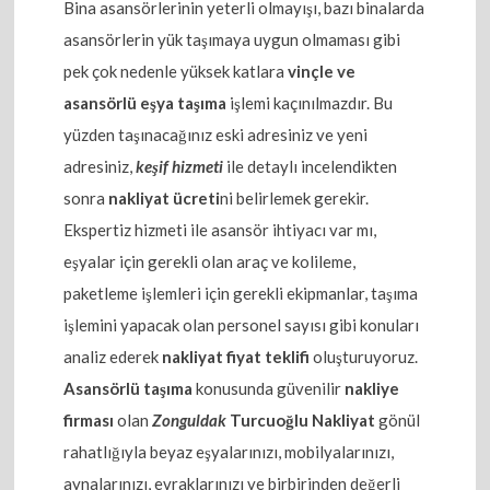
Bina asansörlerinin yeterli olmayışı, bazı binalarda
asansörlerin yük taşımaya uygun olmaması gibi
pek çok nedenle yüksek katlara
vinçle ve
asansörlü eşya taşıma
işlemi kaçınılmazdır. Bu
yüzden taşınacağınız eski adresiniz ve yeni
adresiniz,
keşif hizmeti
ile detaylı incelendikten
sonra
nakliyat ücreti
ni belirlemek gerekir.
Ekspertiz hizmeti ile asansör ihtiyacı var mı,
eşyalar için gerekli olan araç ve kolileme,
paketleme işlemleri için gerekli ekipmanlar, taşıma
işlemini yapacak olan personel sayısı gibi konuları
analiz ederek
nakliyat fiyat teklifi
oluşturuyoruz.
Asansörlü taşıma
konusunda güvenilir
nakliye
firması
olan
Zonguldak
Turcuoğlu Nakliyat
gönül
rahatlığıyla beyaz eşyalarınızı, mobilyalarınızı,
aynalarınızı, evraklarınızı ve birbirinden değerli